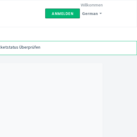
Willkommen
German
ANMELDEN
cketstatus Überprüfen