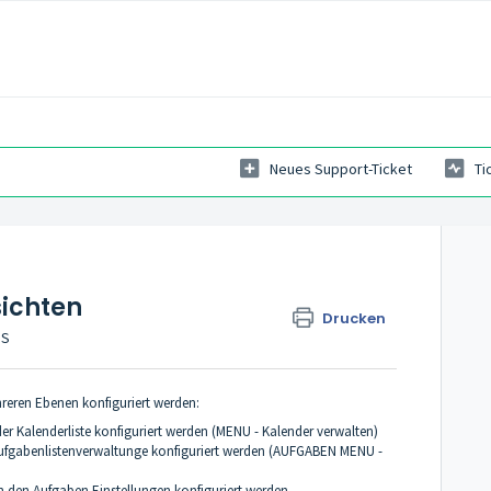
Neues Support-Ticket
Ti
ichten
Drucken
GS
reren Ebenen konfiguriert werden:
er Kalenderliste konfiguriert werden (MENU - Kalender verwalten)
 Aufgabenlistenverwaltunge konfiguriert werden (AUFGABEN MENU -
in den Aufgaben Einstellungen konfiguriert werden