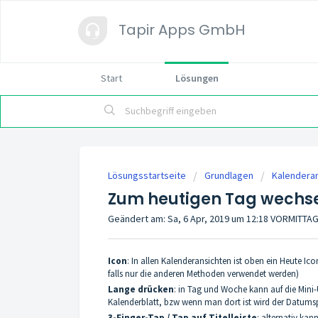
Tapir Apps GmbH
Start
Lösungen
Lösungsstartseite
Grundlagen
Kalendera
Zum heutigen Tag wechs
Geändert am: Sa, 6 Apr, 2019 um 12:18 VORMITTA
Icon
: In allen Kalenderansichten ist oben ein Heute Ic
falls nur die anderen Methoden verwendet werden)
Lange drücken
: in Tag und Woche kann auf die Min
Kalenderblatt, bzw wenn man dort ist wird der Datumsp
3-Finger-Tap / Tap auf Titelleiste
: alternativ ka