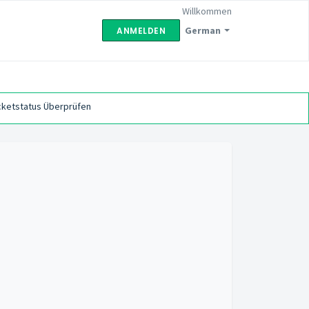
Willkommen
German
ANMELDEN
cketstatus Überprüfen