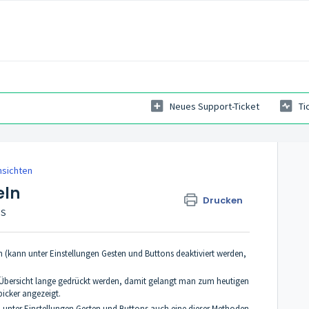
Neues Support-Ticket
Ti
nsichten
eln
Drucken
GS
on (kann unter Einstellungen Gesten und Buttons deaktiviert werden,
i-Übersicht lange gedrückt werden, damit gelangt man zum heutigen
icker angezeigt.
nn unter Einstellungen Gesten und Buttons auch eine dieser Methoden