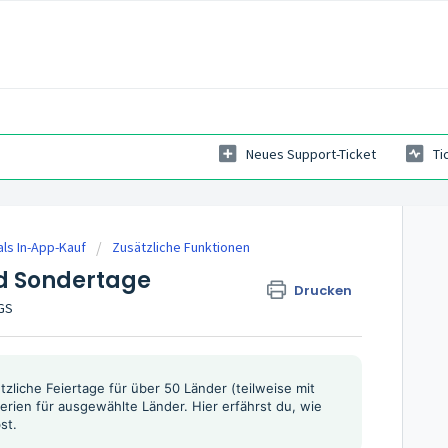
Neues Support-Ticket
Ti
ls In-App-Kauf
Zusätzliche Funktionen
nd Sondertage
Drucken
AGS
etzliche Feiertage für über 50 Länder (teilweise mit
rien für ausgewählte Länder. Hier erfährst du, wie
st.