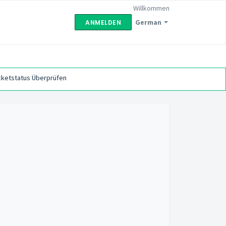
Willkommen
German
ANMELDEN
cketstatus Überprüfen